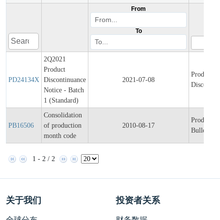
From
To
2Q2021
Product
Product
PD24134X
Discontinuance
2021-07-08
Discontin
Notice - Batch
1 (Standard)
Consolidation
Product
PB16506
of production
2010-08-17
Bulletin
month code
1 - 2 / 2
关于我们
投资者关系
全球分布
财务数据