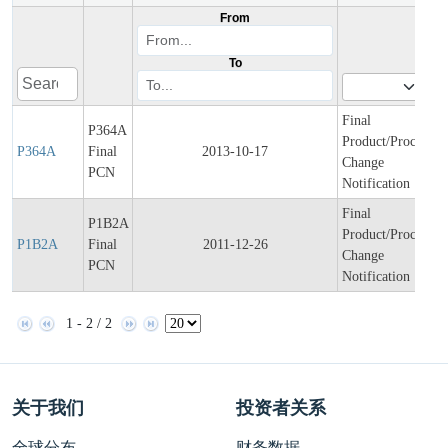
From
To
Final
P364A
Product/Process
P364A
Final
2013-10-17
Change
PCN
Notification
Final
P1B2A
Product/Process
P1B2A
Final
2011-12-26
Change
PCN
Notification
1 - 2 / 2
关于我们
投资者关系
全球分布
财务数据