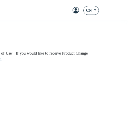
CN
ms of Use". If you would like to receive Product Change
n
.