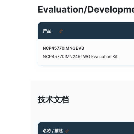
Evaluation/Developme
产品
NCP45770IMNGEVB
NCP45770IMN24RTWG Evaluation Kit
技术文档
名称 / 描述