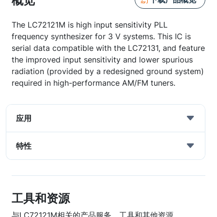
概览
The LC72121M is high input sensitivity PLL
frequency synthesizer for 3 V systems. This IC is
serial data compatible with the LC72131, and feature
the improved input sensitivity and lower spurious
radiation (provided by a redesigned ground system)
required in high-performance AM/FM tuners.
应用
特性
工具和资源
与LC72121M相关的产品服务、工具和其他资源