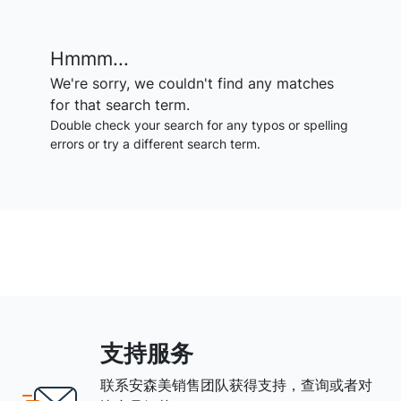
Hmmm...
We're sorry, we couldn't find any matches
for that search term.
Double check your search for any typos or spelling
errors or try a different search term.
支持服务
联系安森美销售团队获得支持，查询或者对