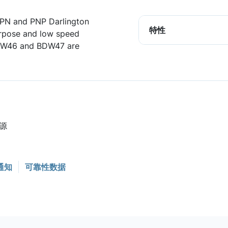
NPN and PNP Darlington
特性
urpose and low speed
BDW46 and BDW47 are
源
通知
可靠性数据