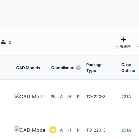
品:
2
折叠表格
Package
Case
CAD Models
Compliance
Type
Outline
Pb
A
H
P
TO-220-3
221A
Pb
A
H
P
TO-220-3
221A