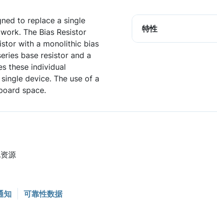
igned to replace a single
特性
twork. The Bias Resistor
istor with a monolithic bias
series base resistor and a
es these individual
single device. The use of a
board space.
他资源
通知
可靠性数据