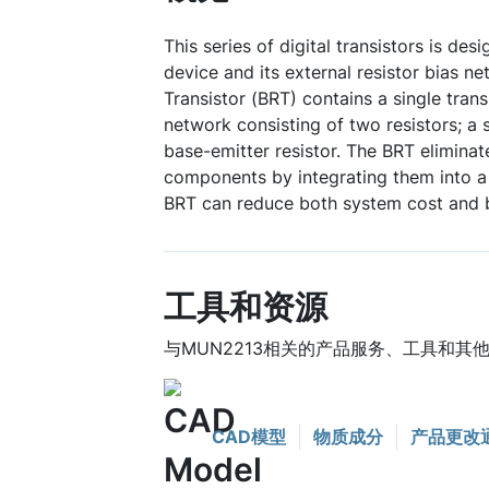
This series of digital transistors is des
device and its external resistor bias ne
Transistor (BRT) contains a single trans
network consisting of two resistors; a 
base-emitter resistor. The BRT eliminat
components by integrating them into a 
BRT can reduce both system cost and 
工具和资源
与MUN2213相关的产品服务、工具和其
CAD模型
物质成分
产品更改