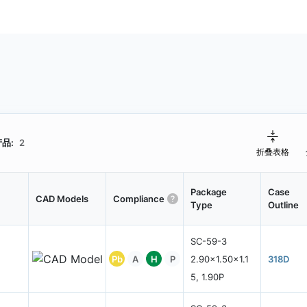
品:
2
折叠表格
Package
Case
CAD Models
Compliance
Type
Outline
SC-59-3
Pb
A
H
P
2.90x1.50x1.1
318D
5, 1.90P