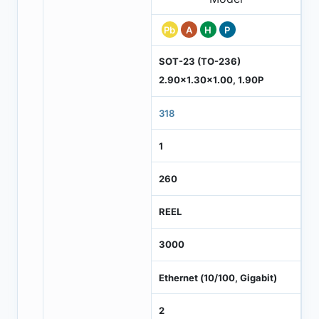
Pb
A
H
P
SOT-23 (TO-236)
2.90x1.30x1.00, 1.90P
318
1
260
REEL
3000
Ethernet (10/100, Gigabit)
2