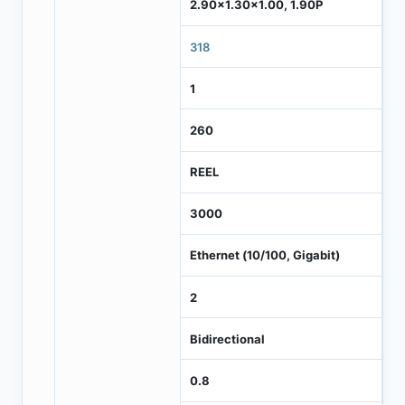
2.90x1.30x1.00, 1.90P
318
1
260
REEL
3000
Ethernet (10/100, Gigabit)
2
Bidirectional
0.8