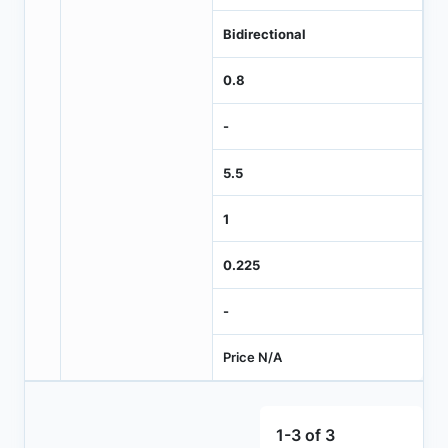
Bidirectional
0.8
-
5.5
1
0.225
-
Price N/A
1-3 of 3