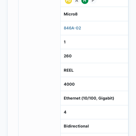
Pb
A
H
P
Micro8
846A-02
1
260
REEL
4000
Ethernet (10/100, Gigabit)
4
Bidirectional