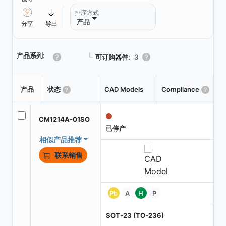
排序方式
产品
分享
导出
产品系列:
┗
可订购器件:
3
Pa
产品
状态
CAD Models
Compliance
T
CM1214A-01SO
已停产
相似产品推荐
联系销售
Pb
A
H
P
SOT-23 (TO-236)