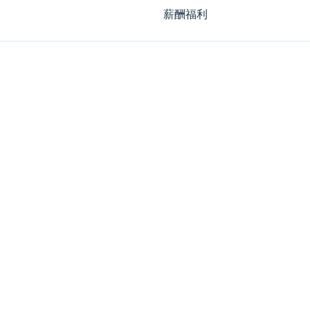
薪酬福利
智能技术 美好未来
语言
无障碍访问
隐私门户
服务协议
销售条款
Cookie政策
隐私政策
网站索引
订阅偏好设置
网站建议反馈
网站动态
资讯订阅
沪公网安备31011502400678
沪ICP备2022021315号