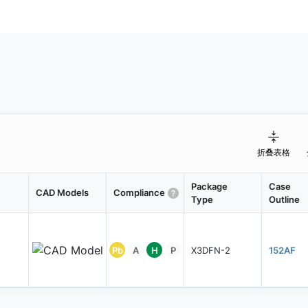
折叠表格
Package
Case
CAD Models
Compliance
Type
Outline
Pb
A
H
P
X3DFN-2
152AF