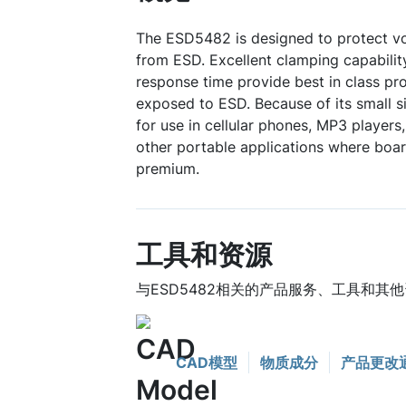
The ESD5482 is designed to protect v
from ESD. Excellent clamping capability
response time provide best in class pro
exposed to ESD. Because of its small siz
for use in cellular phones, MP3 player
other portable applications where boa
premium.
工具和资源
与ESD5482相关的产品服务、工具和其
CAD模型
物质成分
产品更改