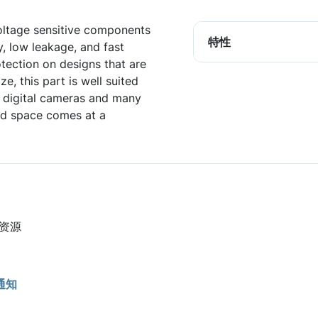
oltage sensitive components
特性
, low leakage, and fast
tection on designs that are
e, this part is well suited
s, digital cameras and many
rd space comes at a
他资源
通知