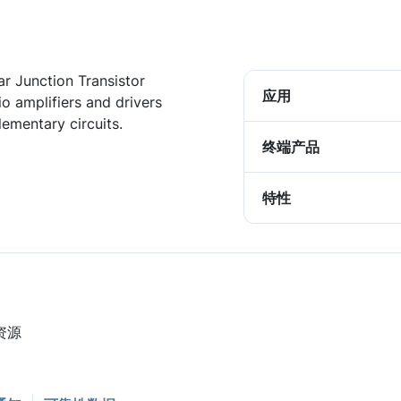
ar Junction Transistor
应用
io amplifiers and drivers
ementary circuits.
终端产品
特性
资源