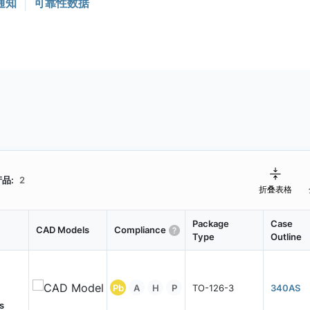
通知
可靠性数据
品:
2
折叠表格
Package
Case
CAD Models
Compliance
Type
Outline
Pb
A
H
P
TO-126-3
340AS
s