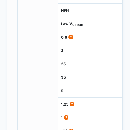
NPN
Low V
CE(sat)
0.6
3
25
35
5
1.25
1