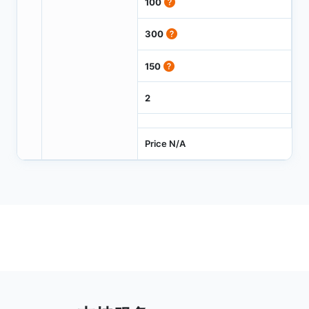
100
300
150
2
Price N/A