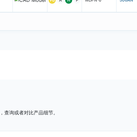
Pb
A
H
P
WDFN-6
506AN
，查询或者对比产品细节。