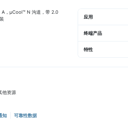
A，µCool™ N 沟道，带 2.0
应用
封装
终端产品
特性
和其他资源
通知
可靠性数据