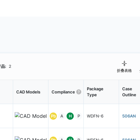
品:
2
折叠表格
Package
Case
CAD Models
Compliance
Type
Outline
Pb
A
H
P
WDFN-6
506AN