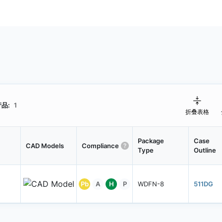
品:
1
折叠表格
Package
Case
CAD Models
Compliance
Type
Outline
Pb
A
H
P
WDFN-8
511DG