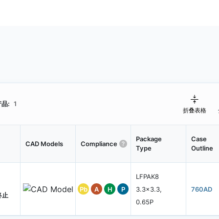
品:
1
折叠表格
Package
Case
CAD Models
Compliance
Type
Outline
LFPAK8
Pb
A
H
P
3.3x3.3,
760AD
终止
0.65P