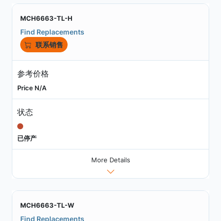
MCH6663-TL-H
Find Replacements
联系销售
参考价格
Price N/A
状态
已停产
More Details
MCH6663-TL-W
Find Replacements