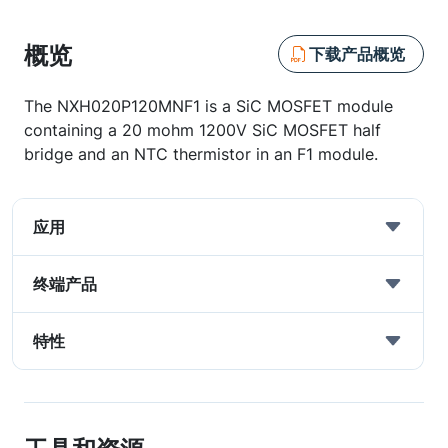
概览
下载产品概览
The NXH020P120MNF1 is a SiC MOSFET module
containing a 20 mohm 1200V SiC MOSFET half
bridge and an NTC thermistor in an F1 module.
应用
终端产品
特性