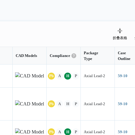
折叠表格
Package
Case
CAD Models
Compliance
Type
Outline
Pb
A
H
P
Axial Lead-2
59-10
Pb
A
H
P
Axial Lead-2
59-10
Pb
A
H
P
Axial Lead-2
59-10