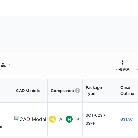
品:
1
折叠表格
Package
Case
CAD Models
Compliance
Type
Outline
SOT-623 /
Pb
A
H
P
631AC
SSFP
s