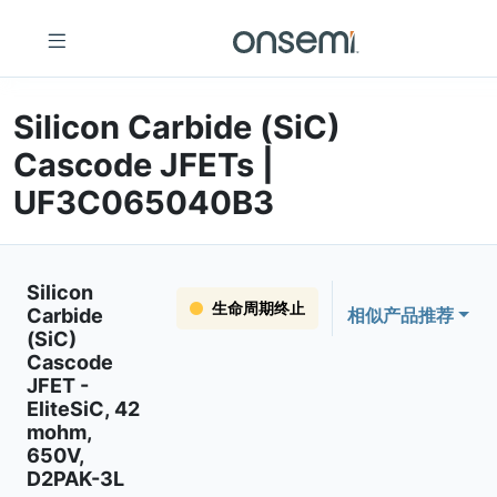
Silicon Carbide (SiC)
Cascode JFETs |
UF3C065040B3
Silicon
生命周期终止
Carbide
相似产品推荐
(SiC)
Cascode
JFET -
EliteSiC, 42
mohm,
650V,
D2PAK-3L