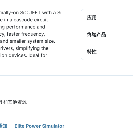
ally-on SiC JFET with a Si
应用
 in a cascode circuit
hing performance and
ncy, faster frequency,
终端产品
and smaller system size.
ivers, simplifying the
特性
on devices. Ideal for
工具和其他资源
通知
Elite Power Simulator