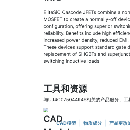
EliteSiC Cascode JFETs combine a norm
MOSFET to create a normally-off device
configuration, offering superior switc
reliability. Benefits include high efficie
increased power density, reduced EMI, 
These devices support standard gate dr
replacement of Si IGBTs and superjuncti
switching inductive loads
工具和资源
与UJ4C075044K4S相关的产品服务、
CAD模型
物质成分
产品更改