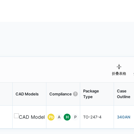
折叠表格
Package
Case
CAD Models
Compliance
Type
Outline
Pb
A
H
P
TO-247-4
340AN