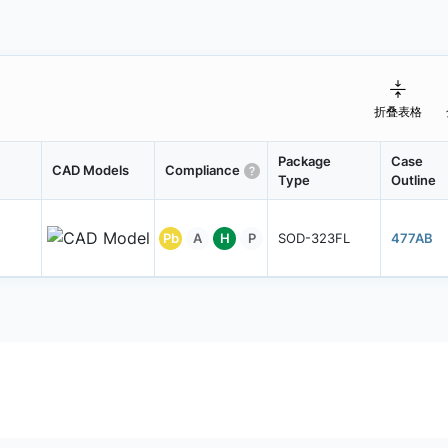
折叠表格
Package
Case
CAD Models
Compliance
Type
Outline
Pb
A
H
P
SOD-323FL
477AB