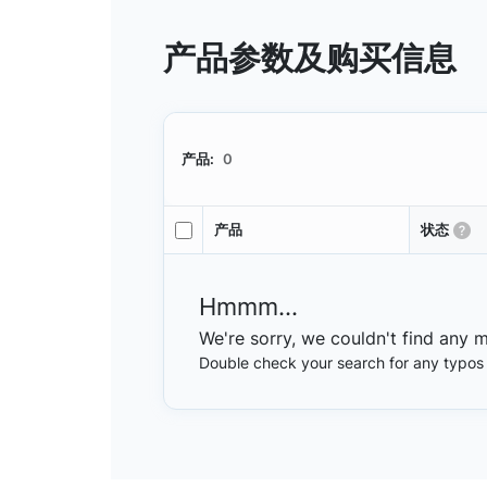
产品参数及购买信息
产品:
0
产品
状态
Hmmm...
We're sorry, we couldn't find any 
Double check your search for any typos or