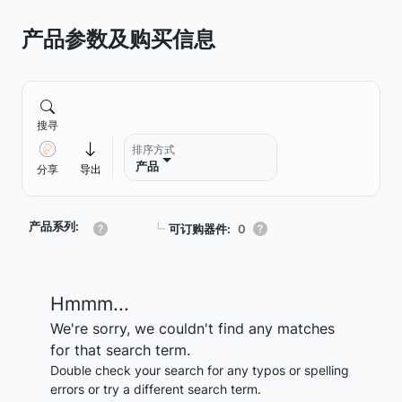
产品参数及购买信息
搜寻
排序方式
产品
分享
导出
产品系列:
┗
可订购器件:
0
Hmmm...
We're sorry, we couldn't find any matches
for that search term.
Double check your search for any typos or spelling
errors or try a different search term.