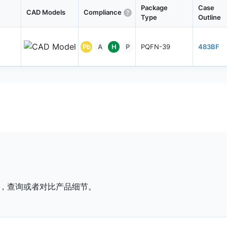
Package
Case
CAD Models
Compliance
Type
Outline
Pb
A
H
P
PQFN-39
483BF
，查询或者对比产品细节。