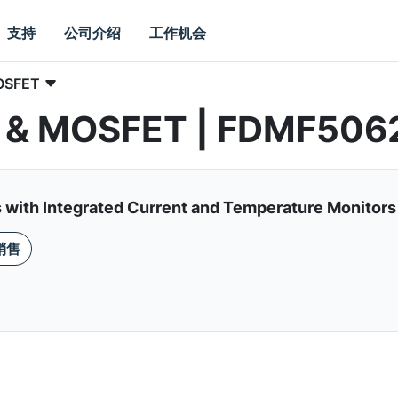
支持
公司介绍
工作机会
SFET
er & MOSFET | FDMF506
with Integrated Current and Temperature Monitors
销售