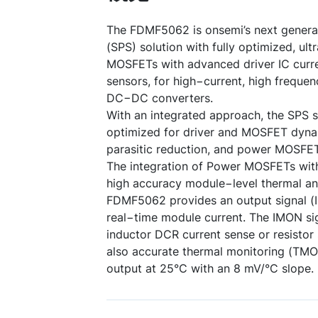
The FDMF5062 is onsemi’s next genera
(SPS) solution with fully optimized, ul
MOSFETs with advanced driver IC curr
sensors, for high−current, high freque
DC−DC converters.
With an integrated approach, the SPS 
optimized for driver and MOSFET dyn
parasitic reduction, and power MOSFE
The integration of Power MOSFETs with 
high accuracy module−level thermal an
FDMF5062 provides an output signal (
real−time module current. The IMON si
inductor DCR current sense or resistor
also accurate thermal monitoring (TMO
output at 25°C with an 8 mV/°C slope.