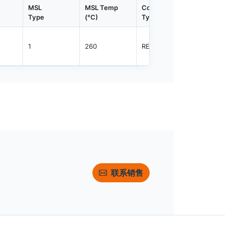
MSL
MSL Temp
Container
Contain
Type
(°C)
Type
Qty.
1
260
REEL
3000
联系销售