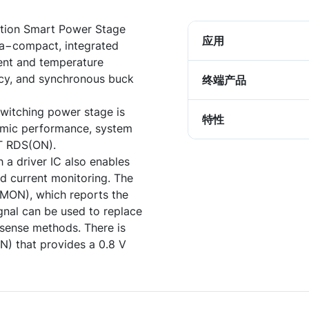
tion Smart Power Stage
应用
tra−compact, integrated
ent and temperature
ncy, and synchronous buck
终端产品
switching power stage is
特性
amic performance, system
T RDS(ON).
a driver IC also enables
d current monitoring. The
IMON), which reports the
gnal can be used to replace
 sense methods. There is
N) that provides a 0.8 V