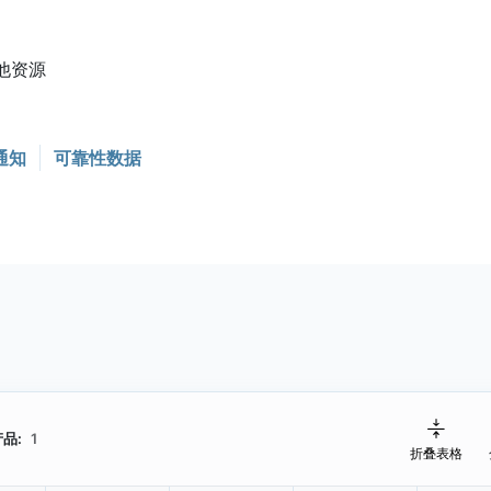
他资源
通知
可靠性数据
品:
1
折叠表格