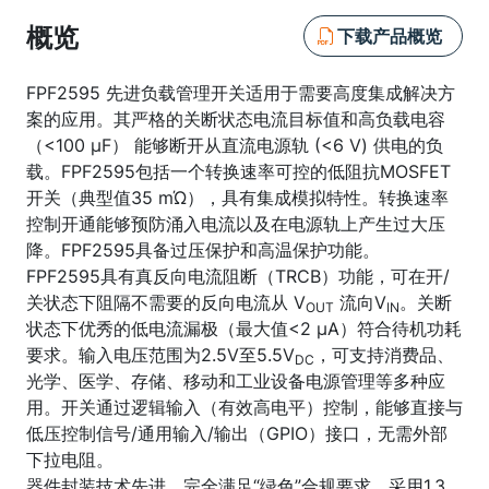
概览
下载产品概览
FPF2595 先进负载管理开关适用于需要高度集成解决方
案的应用。其严格的关断状态电流目标值和高负载电容
（<100 µF） 能够断开从直流电源轨 (<6 V) 供电的负
载。FPF2595包括一个转换速率可控的低阻抗MOSFET
开关（典型值35 mΏ），具有集成模拟特性。转换速率
控制开通能够预防涌入电流以及在电源轨上产生过大压
降。FPF2595具备过压保护和高温保护功能。
FPF2595具有真反向电流阻断（TRCB）功能，可在开/
关状态下阻隔不需要的反向电流从 V
流向V
。关断
OUT
IN
状态下优秀的低电流漏极（最大值<2 µA）符合待机功耗
要求。输入电压范围为2.5V至5.5V
，可支持消费品、
DC
光学、医学、存储、移动和工业设备电源管理等多种应
用。开关通过逻辑输入（有效高电平）控制，能够直接与
低压控制信号/通用输入/输出（GPIO）接口，无需外部
下拉电阻。
器件封装技术先进，完全满足“绿色”合规要求，采用1.3