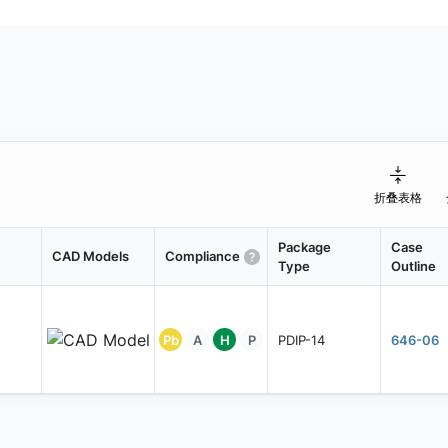
折叠表格
Package
Case
CAD Models
Compliance
Type
Outline
Pb
A
H
P
PDIP-14
646-06