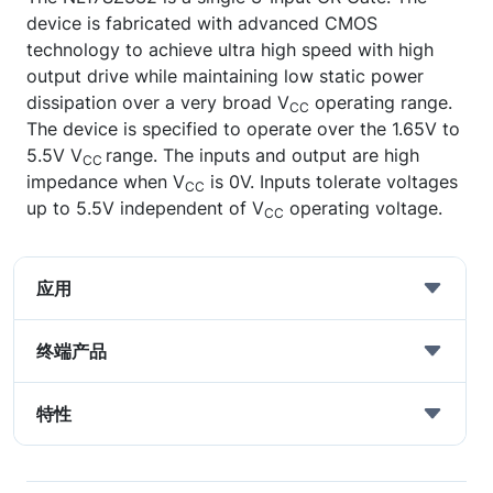
device is fabricated with advanced CMOS
technology to achieve ultra high speed with high
output drive while maintaining low static power
dissipation over a very broad V
operating range.
CC
The device is specified to operate over the 1.65V to
5.5V V
range. The inputs and output are high
CC
impedance when V
is 0V. Inputs tolerate voltages
CC
up to 5.5V independent of V
operating voltage.
CC
应用
终端产品
特性