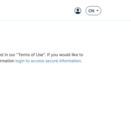
CN
d in our "Terms of Use". If you would like to
ormation
login to access secure information
.