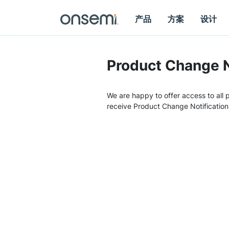
产品
方案
设计
Product Change N
We are happy to offer access to all p
receive Product Change Notification