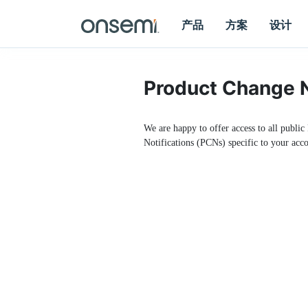
产品
方案
设计
Product Change N
We are happy to offer access to all public
Notifications (PCNs) specific to your acco