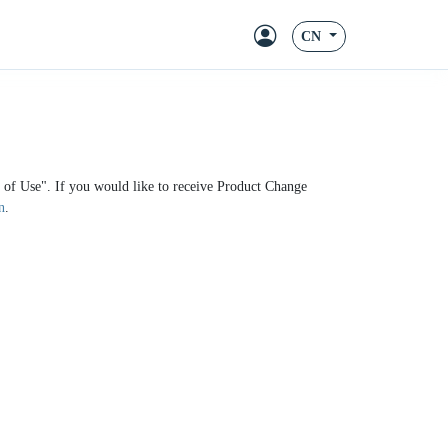
CN
ms of Use". If you would like to receive Product Change
n
.