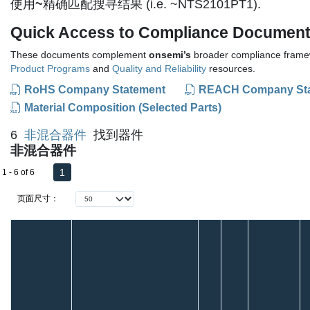
使用
~
精确匹配搜寻结果 (i.e. ~NTS2101PT1).
Quick Access to Compliance Documen
These documents complement
onsemi’s
broader compliance framew
Product Programs
and
Quality and Reliability
resources.
RoHS Company Statement
REACH Company St
Material Composition (Selected Parts)
6
非混合器件
找到器件
非混合器件
1
1 - 6 of 6
页面尺寸：