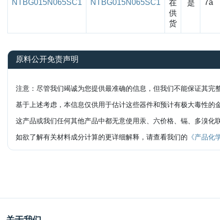
NTBG015N065SC1
NTBG015N065SC1
7a
在
是
供
货
原料公开免责声明
注意：尽管我们竭诚为您提供最准确的信息，但我们不能保证其完
基于上述考虑，本信息仅供用于估计这些器件和预计有极大毒性的
这产品或我们任何其他产品中都无意使用汞、六价格、镉、多溴化联苯醚(
如欲了解有关材料成分计算的更详细解释，请查看我们的
《产品化