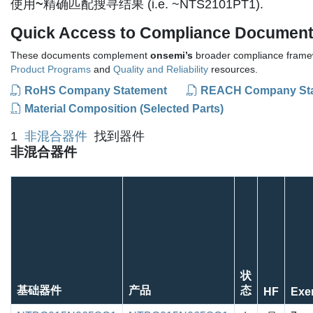
使用
~
精确匹配搜寻结果 (i.e. ~NTS2101PT1).
Quick Access to Compliance Documen
These documents complement
onsemi’s
broader compliance framew
Product Programs
and
Quality and Reliability
resources.
RoHS Company Statement
REACH Company St
Material Composition (Selected Parts)
1
非混合器件
找到器件
非混合器件
状
基础器件
产品
态
HF
Exe