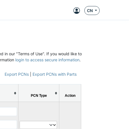
CN
d in our "Terms of Use". If you would like to
ormation
login to access secure information
.
Export PCNs
|
Export PCNs with Parts
PCN Type
Action