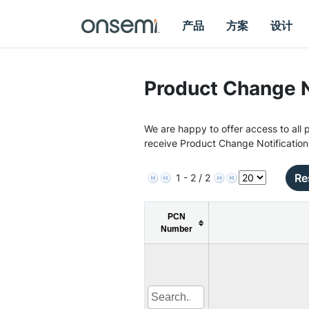
产品
方案
设计
Product Change N
We are happy to offer access to all p
receive Product Change Notification
Re
1 - 2 / 2
PCN
Number