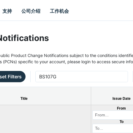
支持
公司介绍
工作机会
otifications
ublic Product Change Notifications subject to the conditions identifie
s (PCNs) specific to your account, please login to access secure inf
set Filters
Title
Issue Date
From
To