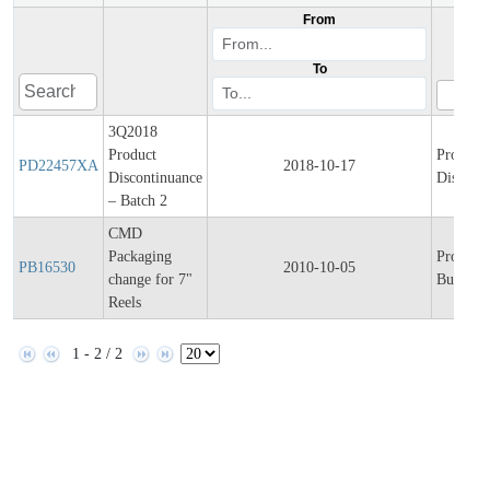
From
To
3Q2018
Product
Product
PD22457XA
2018-10-17
Discontinuance
Discont
– Batch 2
CMD
Packaging
Product
PB16530
2010-10-05
change for 7"
Bulletin
Reels
1 - 2 / 2