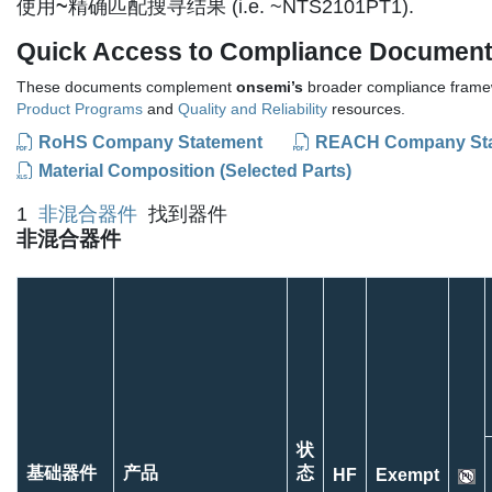
使用
~
精确匹配搜寻结果 (i.e. ~NTS2101PT1).
Quick Access to Compliance Documen
These documents complement
onsemi’s
broader compliance framew
Product Programs
and
Quality and Reliability
resources.
RoHS Company Statement
REACH Company St
Material Composition (Selected Parts)
1
非混合器件
找到器件
非混合器件
状
基础器件
产品
态
HF
Exempt