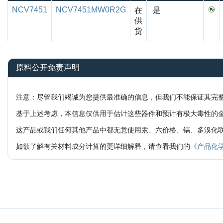
NCV7451
NCV7451MW0R2G
在
是
供
货
原料公开免责声明
注意：尽管我们竭诚为您提供最准确的信息，但我们不能保证其完
基于上述考虑，本信息仅供用于估计这些器件和预计有极大毒性的
这产品或我们任何其他产品中都无意使用汞、六价格、镉、多溴化联苯醚(
如欲了解有关材料成分计算的更详细解释，请查看我们的
《产品化