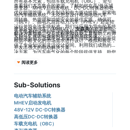
所有基本元素，包括车载充电机（OBC）、牵引
查看我们本页集合的资源，了解如何在高/低压域
逆变器、MHEV启动发电机、DC-DC转换器和电
优化能源管理、再生制动和电力驱动性能。探索电
动汽车辅助系统。无论您是设计电池电动汽车
源转换、热管理和功能安全的最佳实践，确保可靠
（BEV）、插电式混合动力汽车（PHEV）还是轻
运行并符合汽车级标准。我们以应用为导向的系统
度混合动力汽车 （MHEV），
安森美
的资源都能
从充电基础设施到先进的电机控制和辅助动力，电
解决方案指南、交互式框图和自助工具帮助工程师
支持可扩展的电源架构和无缝的系统集成。
动和混合动力总成平台为加速可持续交通的创新提
根据不断变化的市场需求进行设计、模拟和验证，
供了专业知识和灵活设计空间。利用我们成熟的解
开发出强大的电动解决方案。
决方案，为汽车电气化的每个阶段提供支持，助您
满怀信心地打造下一代汽车。
阅读更多
Sub-Solutions
电动汽车辅助系统
MHEV启动发电机
48V-12V DC-DC转换器
高低压DC-DC转换器
车载充电机（OBC）