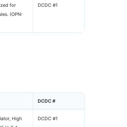
ized for
DCDC #1
les. (OPN:
DCDC #
ator, High
DCDC #1