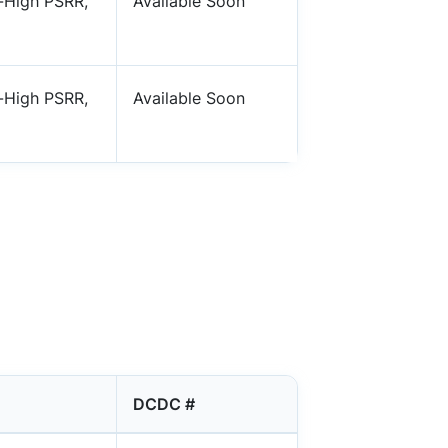
-High PSRR,
Available Soon
-High PSRR,
Available Soon
DCDC #