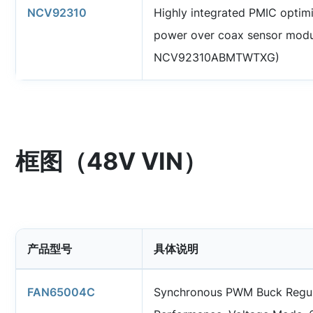
NCV92310
Highly integrated PMIC optim
power over coax sensor modu
NCV92310ABMTWTXG)
框图（48V VIN）
产品型号
具体说明
FAN65004C
Synchronous PWM Buck Regul