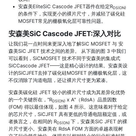
安森美EliteSiC Cascode JFET器件在给定R
DS(ON)
的条件下，实现更小的裸片尺寸，并减轻了碳化硅
MOSFET常见的栅极氧化层可靠性问题。
安森美SiC Cascode JFET:深入对比
让我们花一点时间来更深入地了解SiC MOSFET 与 安
森美SiC JFET 技术之间的差异。 从下面的图 3 中我们
可以看到，SiCMOSFET 技术不同于安森美的集成式
SiCCascode JFET——这是精心设计的结果。安森美设
计的SiCJFET去掉了碳化硅MOSFET 的栅极氧化层，这
不仅消除了沟道电阻，还让裸片尺寸更为紧凑。
安森美碳化硅 JFET 较小的裸片尺寸成为其差异化优势
的一个关键所在，"R
x A"（RdsA）品质因数
DS(ON)
(FOM) 得以最佳体现，如图 4 所示。这意味着对于给定
的芯片尺寸，SiCJFET 具有更低的导通电阻额定值，或
者换言之，在相同的 R
下，安森美SiC JFET 的裸
DS(ON)
片尺寸更小。安森美在 RdsA FOM 方面的卓越表现树
立了行业领先地位，体现在以相对较小的行业标准封装