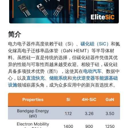
简介
电力电子器件高度依赖于硅（Si）、
碳化硅（SiC）
和氮
化镓高电子迁移率晶体管（GaN HEMT）等半导体材
料。虽然硅一直是传统的选择，但碳化硅器件凭借其优
异的性能与可靠性而越来越受欢迎。相较于硅，碳化硅
具备多项技术优势（图1），这使其在
电动汽车
、数据中
心，以及
直流快充
、
储能系统
和
光伏逆变器
等
能源基础
设施
领域崭露头角，成为众多应用中的新兴首选技术。