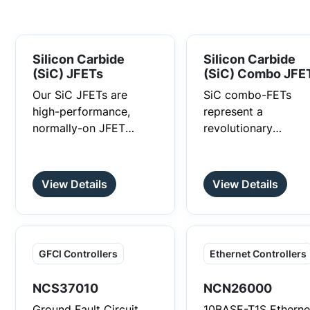
Silicon Carbide
Silicon Carbide
(SiC) JFETs
(SiC) Combo JFE
Our SiC JFETs are
SiC combo-FETs
high-performance,
represent a
normally-on JFET
revolutionary
transistors with VDS-
advancement,
max ranging from
combining our low
650V to 1700V. They
RDS(on) SiC JFET w
View Details
View Details
provide high switching
a Si MOSFET in a
frequency and deliver
single, compact
ultra-low on-resistance
package. Specificall
(RDS (on)) starting at
designed for low-
GFCI Controllers
Ethernet Controllers
just 4 mohm, utilizing
frequency protectio
less than half the die
applications, such a
NCS37010
NCN26000
size of any other
Power Supply Units
Ground Fault Circuit
10BASE-T1S Etherne