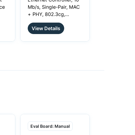
m
ace
Mb/s, Single-Pair, MAC
C
+ PHY, 802.3cg,
ata
10BASE−T1S Compliant
-
View Details
rs
rge
he
n,
g
Eval Board: Manual