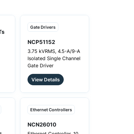
Gate Drivers
Ts
NCP51152
3.75 kVRMS, 4.5-A/9-A
Isolated Single Channel
Gate Driver
ith
View Details
y
Ethernet Controllers
n
s
NCN26010
t
Ethernet Controller, 10