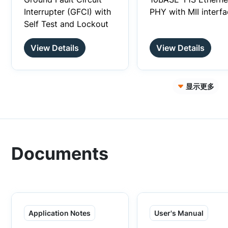
technology.
(PSUs), downstrea
Interrupter (GFCI) with
PHY with MII interf
Additionally low gate
high-voltage DC-D
Self Test and Lockout
charge (Qg) enables
converters for AI D
further reductions in
Center Racks, Solid
View Details
View Details
both conduction and
State Circuit Breake
switching losses. SiC
(SSCBs), EV battery
JFETs are optimized
disconnects, and su
for one of the uses in
protection, these
显示更多
Power Supply Units
combo-FETs allow
(PSUs) and
users to access the
downstream high-
JFET gate for
voltage DC-DC
optimized design. T
conversion to handle
integration of the Si
Documents
the enormous power
MOSFET ensures a
requirements of future
normally-off solutio
AI Data Center Racks.
achieving a size
In addition, they
reduction exceedin
improve efficiency and
25% compared to
Application Notes
User's Manual
safety by replacing
discrete