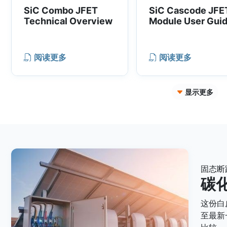
multiple components
implementations.
SiC Combo JFET
SiC Cascode JFE
with a solid-state
Technical Overview
Module User Gui
switch based on SiC
JFETs in EV battery
disconnect units.
阅读更多
阅读更多
Furthermore, they
enable certain Energy
Storage topologies and
显示更多
Solid-State Circuit
Breakers (SSCBs).
固态断
碳化
这份白
至最新